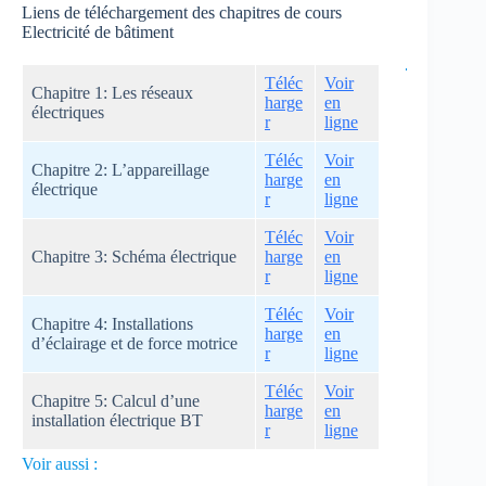
Liens de téléchargement des chapitres de cours
Electricité de bâtiment
Téléc
Voir
Chapitre 1: Les réseaux
harge
en
électriques
r
ligne
Téléc
Voir
Chapitre 2: L’appareillage
harge
en
électrique
r
ligne
Téléc
Voir
Chapitre 3: Schéma électrique
harge
en
r
ligne
Téléc
Voir
Chapitre 4: Installations
harge
en
d’éclairage et de force motrice
r
ligne
Téléc
Voir
Chapitre 5: Calcul d’une
harge
en
installation électrique BT
r
ligne
Voir aussi :