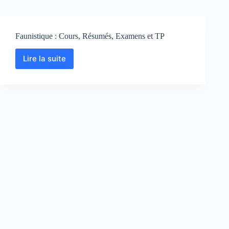
Faunistique : Cours, Résumés, Examens et TP
Lire la suite
Faunistique
:
Cours,
Résumés,
Examens
et
TP