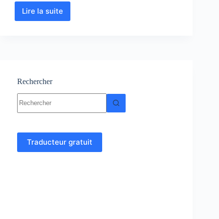
Lire la suite
Minéralogie
:
Cours
–
Résumé
–
TP
–
Rechercher
Exercices
Aucun
corrigés
résultat
Traducteur gratuit