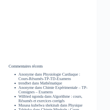
Commentaires récents
Anonyme
dans
Physiologie Cardiaque :
Cours-Résumés-TP-TD-Examens
trendbet
dans
Mathématique
Anonyme
dans
Chimie Expérimentale – TP-
Consignes – Examens
Wilfried ngonda
dans
Algorithme : cours,
Résumés et exercices corrigés
Musasa kubelwa shekinah
dans
Physique
Tshitoko
dans
Chimie Minérale : Cours-