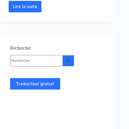
Lire la suite
Techniques
chimiques
pour
la
biologie
:
Cours
–
Rechercher
TD
Aucun
–
résultat
TP
Traducteur gratuit