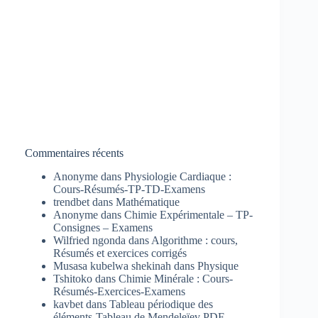
Commentaires récents
Anonyme
dans
Physiologie Cardiaque :
Cours-Résumés-TP-TD-Examens
trendbet
dans
Mathématique
Anonyme
dans
Chimie Expérimentale – TP-
Consignes – Examens
Wilfried ngonda
dans
Algorithme : cours,
Résumés et exercices corrigés
Musasa kubelwa shekinah
dans
Physique
Tshitoko
dans
Chimie Minérale : Cours-
Résumés-Exercices-Examens
kavbet
dans
Tableau périodique des
éléments-Tableau de Mendeleïev PDF