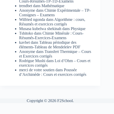
Cours-Résumés-TP-TD-Examens
trendbet
dans
Mathématique
Anonyme
dans
Chimie Expérimentale – TP-
Consignes – Examens
Wilfried ngonda
dans
Algorithme : cours,
Résumés et exercices corrigés
Musasa kubelwa shekinah
dans
Physique
Tshitoko
dans
Chimie Minérale : Cours-
Résumés-Exercices-Examens
kavbet
dans
Tableau périodique des
éléments-Tableau de Mendeleïev PDF
Anonyme
dans
Transfert Thermique – Cours
et Exercices corrigés
Rodrigue Mushi
dans
Loi d’Ohm – Cours et
exercices corrigés
merci de votre soutien
dans
Poussée
d’Archimède : Cours et exercices corrigés
Copyright © 2026 F2School.