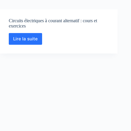
Circuits électriques à courant alternatif : cours et
exercices
Lire la suite
Circuits
électriques
à
courant
alternatif
:
cours
et
exercices