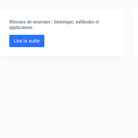
Réseaux de neurones : historique, méthodes et
applications
Lire la suite
Réseaux
de
neurones
:
historique,
méthodes
et
applications