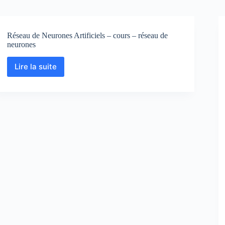
Réseau de Neurones Artificiels – cours – réseau de
neurones
Lire la suite
Réseau
de
Neurones
Artificiels
–
cours
–
réseau
de
neurones