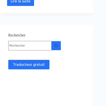
Lire la suite
Nivellement
Direct
–
Cours
–
Topographie
Rechercher
Aucun
résultat
Traducteur gratuit