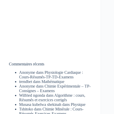
Commentaires récents
Anonyme
dans
Physiologie Cardiaque :
Cours-Résumés-TP-TD-Examens
trendbet
dans
Mathématique
Anonyme
dans
Chimie Expérimentale – TP-
Consignes – Examens
Wilfried ngonda
dans
Algorithme : cours,
Résumés et exercices corrigés
Musasa kubelwa shekinah
dans
Physique
Tshitoko
dans
Chimie Minérale : Cours-
Résumés-Exercices-Examens