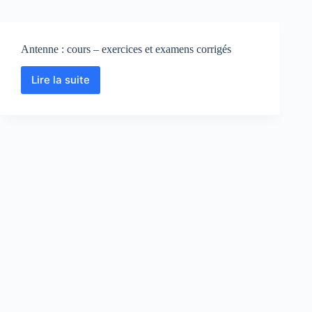
Antenne : cours – exercices et examens corrigés
Lire la suite
Antenne
:
cours
–
exercices
et
examens
corrigés