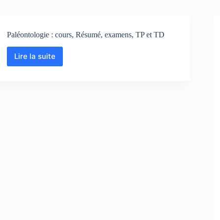
Paléontologie : cours, Résumé, examens, TP et TD
Lire la suite
Paléontologie
:
cours,
Résumé,
examens,
TP
et
TD