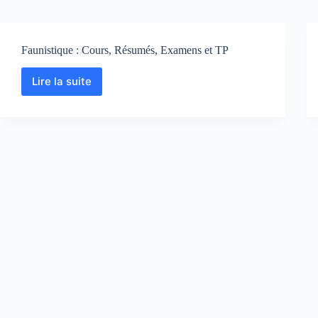
Faunistique : Cours, Résumés, Examens et TP
Lire la suite
Faunistique
:
Cours,
Résumés,
Examens
et
TP