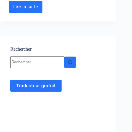
Lire la suite
Notions
de
base
en
langage
C
–
Programmation
Rechercher
en
Aucun
C
résultat
Traducteur gratuit