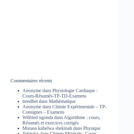
Commentaires récents
Anonyme
dans
Physiologie Cardiaque :
Cours-Résumés-TP-TD-Examens
trendbet
dans
Mathématique
Anonyme
dans
Chimie Expérimentale – TP-
Consignes – Examens
Wilfried ngonda
dans
Algorithme : cours,
Résumés et exercices corrigés
Musasa kubelwa shekinah
dans
Physique
Tshitoko
dans
Chimie Minérale : Cours-