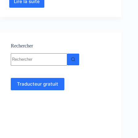
Lire la suite
Informatique
industrielle
–
Cours
Rechercher
Aucun
résultat
Traducteur gratuit