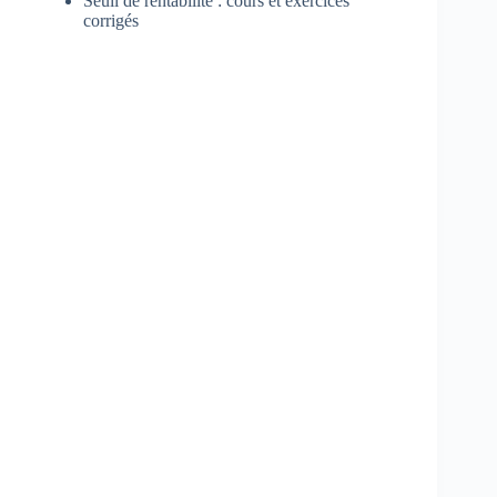
Seuil de rentabilité : cours et exercices
corrigés