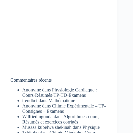
Commentaires récents
Anonyme
dans
Physiologie Cardiaque :
Cours-Résumés-TP-TD-Examens
trendbet
dans
Mathématique
Anonyme
dans
Chimie Expérimentale – TP-
Consignes – Examens
Wilfried ngonda
dans
Algorithme : cours,
Résumés et exercices corrigés
Musasa kubelwa shekinah
dans
Physique
Tshitoko
dans
Chimie Minérale : Cours-