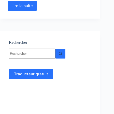
Lire la suite
Notions
de
base
en
langage
C
–
Programmation
Rechercher
en
Aucun
C
résultat
Traducteur gratuit