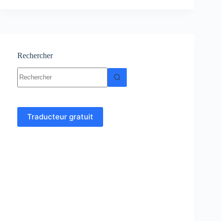
statistiques
:
cours,
Résumés,
Exercices
Rechercher
Aucun
résultat
Traducteur gratuit