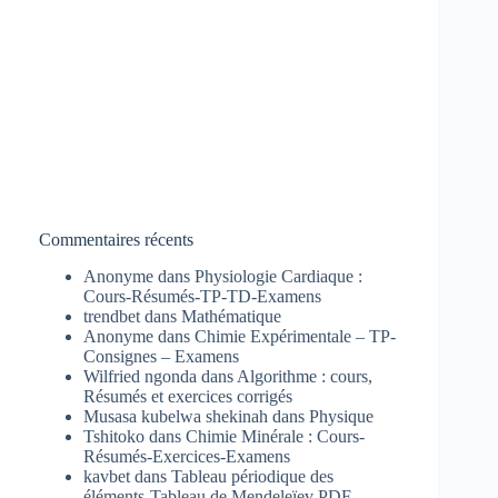
Commentaires récents
Anonyme
dans
Physiologie Cardiaque :
Cours-Résumés-TP-TD-Examens
trendbet
dans
Mathématique
Anonyme
dans
Chimie Expérimentale – TP-
Consignes – Examens
Wilfried ngonda
dans
Algorithme : cours,
Résumés et exercices corrigés
Musasa kubelwa shekinah
dans
Physique
Tshitoko
dans
Chimie Minérale : Cours-
Résumés-Exercices-Examens
kavbet
dans
Tableau périodique des
éléments-Tableau de Mendeleïev PDF