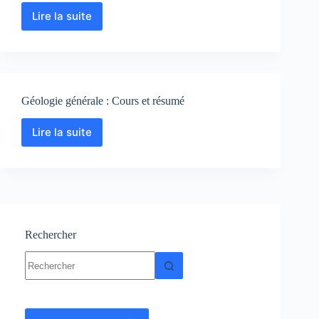
Lire la suite
Roche
magmatique
:
Cours-
Résumés-
TP-
Géologie générale : Cours et résumé
Exercices-
Examen
Lire la suite
Géologie
générale
:
Cours
et
résumé
Rechercher
Aucun
résultat