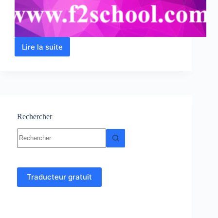
Lire la suite
Atomistique
–
Cours-
Résumés-
Exercices
et
Examens
corrigés
Rechercher
Aucun
résultat
Traducteur gratuit