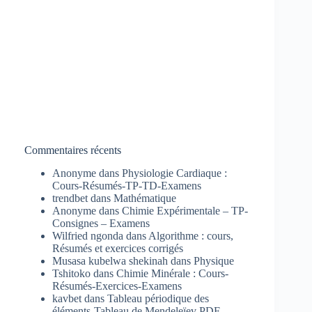
Commentaires récents
Anonyme
dans
Physiologie Cardiaque :
Cours-Résumés-TP-TD-Examens
trendbet
dans
Mathématique
Anonyme
dans
Chimie Expérimentale – TP-
Consignes – Examens
Wilfried ngonda
dans
Algorithme : cours,
Résumés et exercices corrigés
Musasa kubelwa shekinah
dans
Physique
Tshitoko
dans
Chimie Minérale : Cours-
Résumés-Exercices-Examens
kavbet
dans
Tableau périodique des
éléments-Tableau de Mendeleïev PDF