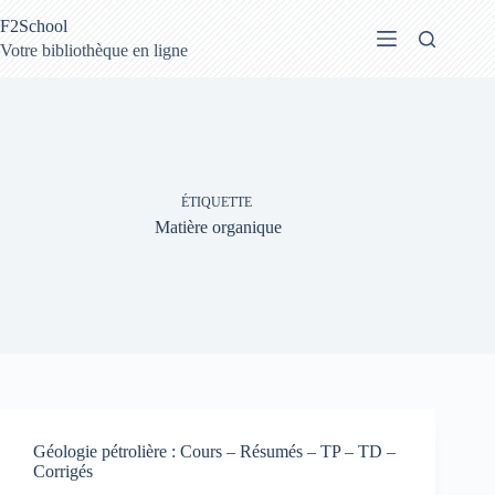
Passer
F2School
au
contenu
Votre bibliothèque en ligne
ÉTIQUETTE
Matière organique
Géologie pétrolière : Cours – Résumés – TP – TD –
Corrigés