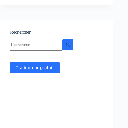
:
Cours
–
Résumés
–
TP
Rechercher
–
Aucun
TD
résultat
–
Corrigés
Traducteur gratuit