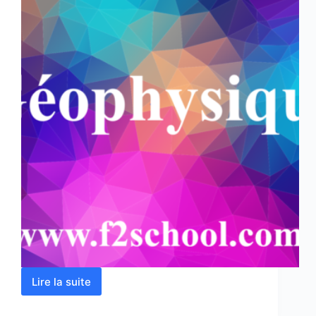
Lire la suite
Géophysique
–
Cours