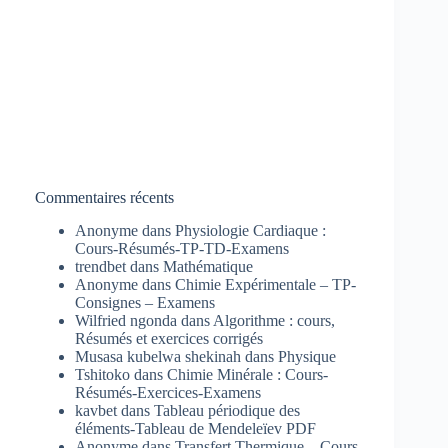
Commentaires récents
Anonyme
dans
Physiologie Cardiaque :
Cours-Résumés-TP-TD-Examens
trendbet
dans
Mathématique
Anonyme
dans
Chimie Expérimentale – TP-
Consignes – Examens
Wilfried ngonda
dans
Algorithme : cours,
Résumés et exercices corrigés
Musasa kubelwa shekinah
dans
Physique
Tshitoko
dans
Chimie Minérale : Cours-
Résumés-Exercices-Examens
kavbet
dans
Tableau périodique des
éléments-Tableau de Mendeleïev PDF
Anonyme
dans
Transfert Thermique – Cours