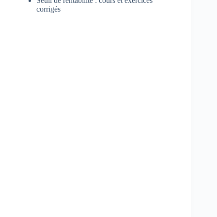
Seuil de rentabilité : cours et exercices
corrigés