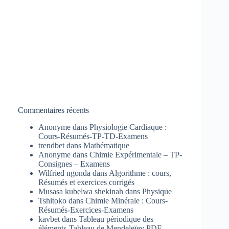
Commentaires récents
Anonyme
dans
Physiologie Cardiaque :
Cours-Résumés-TP-TD-Examens
trendbet
dans
Mathématique
Anonyme
dans
Chimie Expérimentale – TP-
Consignes – Examens
Wilfried ngonda
dans
Algorithme : cours,
Résumés et exercices corrigés
Musasa kubelwa shekinah
dans
Physique
Tshitoko
dans
Chimie Minérale : Cours-
Résumés-Exercices-Examens
kavbet
dans
Tableau périodique des
éléments-Tableau de Mendeleïev PDF