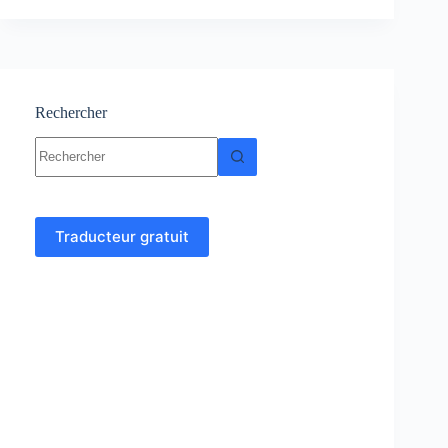
–
physique
:
Cours-
Résumés-
TP-
Rechercher
TD
Aucun
résultat
Traducteur gratuit