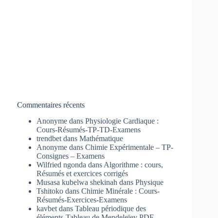
Commentaires récents
Anonyme
dans
Physiologie Cardiaque :
Cours-Résumés-TP-TD-Examens
trendbet
dans
Mathématique
Anonyme
dans
Chimie Expérimentale – TP-
Consignes – Examens
Wilfried ngonda
dans
Algorithme : cours,
Résumés et exercices corrigés
Musasa kubelwa shekinah
dans
Physique
Tshitoko
dans
Chimie Minérale : Cours-
Résumés-Exercices-Examens
kavbet
dans
Tableau périodique des
éléments-Tableau de Mendeleïev PDF