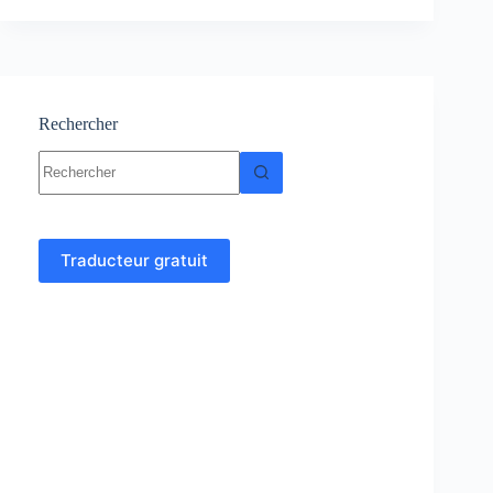
statistiques
:
cours,
Résumés,
Exercices
Rechercher
Aucun
résultat
Traducteur gratuit