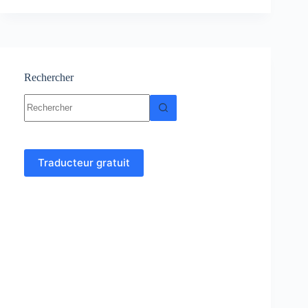
statistiques
:
cours,
Résumés,
Exercices
Rechercher
Aucun
résultat
Traducteur gratuit