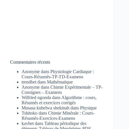
Commentaires récents
Anonyme
dans
Physiologie Cardiaque :
Cours-Résumés-TP-TD-Examens
trendbet
dans
Mathématique
Anonyme
dans
Chimie Expérimentale – TP-
Consignes – Examens
Wilfried ngonda
dans
Algorithme : cours,
Résumés et exercices corrigés
Musasa kubelwa shekinah
dans
Physique
Tshitoko
dans
Chimie Minérale : Cours-
Résumés-Exercices-Examens
kavbet
dans
Tableau périodique des
éléments-Tableau de Mendeleïev PDF