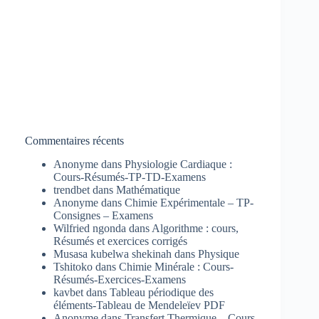
Commentaires récents
Anonyme
dans
Physiologie Cardiaque :
Cours-Résumés-TP-TD-Examens
trendbet
dans
Mathématique
Anonyme
dans
Chimie Expérimentale – TP-
Consignes – Examens
Wilfried ngonda
dans
Algorithme : cours,
Résumés et exercices corrigés
Musasa kubelwa shekinah
dans
Physique
Tshitoko
dans
Chimie Minérale : Cours-
Résumés-Exercices-Examens
kavbet
dans
Tableau périodique des
éléments-Tableau de Mendeleïev PDF
Anonyme
dans
Transfert Thermique – Cours