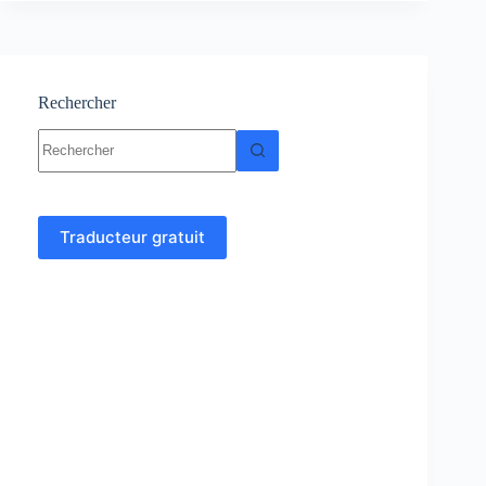
de
fonctions
–
Analyse
4
Rechercher
Aucun
résultat
Traducteur gratuit