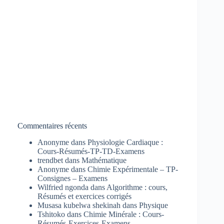
Commentaires récents
Anonyme
dans
Physiologie Cardiaque :
Cours-Résumés-TP-TD-Examens
trendbet
dans
Mathématique
Anonyme
dans
Chimie Expérimentale – TP-
Consignes – Examens
Wilfried ngonda
dans
Algorithme : cours,
Résumés et exercices corrigés
Musasa kubelwa shekinah
dans
Physique
Tshitoko
dans
Chimie Minérale : Cours-
Résumés-Exercices-Examens