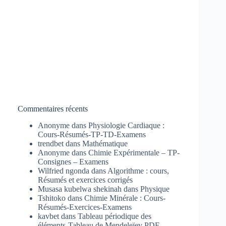
Commentaires récents
Anonyme
dans
Physiologie Cardiaque :
Cours-Résumés-TP-TD-Examens
trendbet
dans
Mathématique
Anonyme
dans
Chimie Expérimentale – TP-
Consignes – Examens
Wilfried ngonda
dans
Algorithme : cours,
Résumés et exercices corrigés
Musasa kubelwa shekinah
dans
Physique
Tshitoko
dans
Chimie Minérale : Cours-
Résumés-Exercices-Examens
kavbet
dans
Tableau périodique des
éléments-Tableau de Mendeleïev PDF