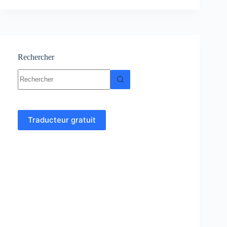
Cours
–
Résumé
–
TP
–
Rechercher
Examens
Aucun
corrigés
résultat
Traducteur gratuit