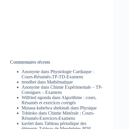
Commentaires récents
Anonyme
dans
Physiologie Cardiaque :
Cours-Résumés-TP-TD-Examens
trendbet
dans
Mathématique
Anonyme
dans
Chimie Expérimentale – TP-
Consignes – Examens
Wilfried ngonda
dans
Algorithme : cours,
Résumés et exercices corrigés
Musasa kubelwa shekinah
dans
Physique
Tshitoko
dans
Chimie Minérale : Cours-
Résumés-Exercices-Examens
kavbet
dans
Tableau périodique des
éléments-Tableau de Mendeleïev PDF