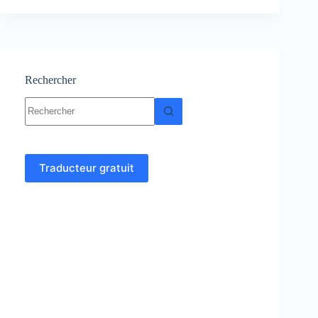
statistiques
:
cours,
Résumés,
Exercices
Rechercher
Aucun
résultat
Traducteur gratuit