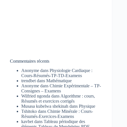
Commentaires récents
Anonyme
dans
Physiologie Cardiaque :
Cours-Résumés-TP-TD-Examens
trendbet
dans
Mathématique
Anonyme
dans
Chimie Expérimentale – TP-
Consignes – Examens
Wilfried ngonda
dans
Algorithme : cours,
Résumés et exercices corrigés
Musasa kubelwa shekinah
dans
Physique
Tshitoko
dans
Chimie Minérale : Cours-
Résumés-Exercices-Examens
kavbet
dans
Tableau périodique des
éléments-Tableau de Mendeleïev PDF