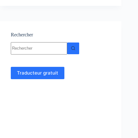
statistiques
:
cours,
Résumés,
Exercices
Rechercher
Aucun
résultat
Traducteur gratuit