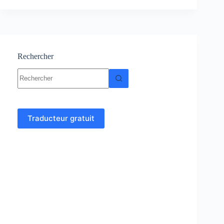
statistiques
:
cours,
Résumés,
Exercices
Rechercher
Aucun
résultat
Traducteur gratuit