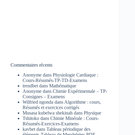
Commentaires récents
Anonyme
dans
Physiologie Cardiaque :
Cours-Résumés-TP-TD-Examens
trendbet
dans
Mathématique
Anonyme
dans
Chimie Expérimentale – TP-
Consignes – Examens
Wilfried ngonda
dans
Algorithme : cours,
Résumés et exercices corrigés
Musasa kubelwa shekinah
dans
Physique
Tshitoko
dans
Chimie Minérale : Cours-
Résumés-Exercices-Examens
kavbet
dans
Tableau périodique des
éléments-Tableau de Mendeleïev PDF