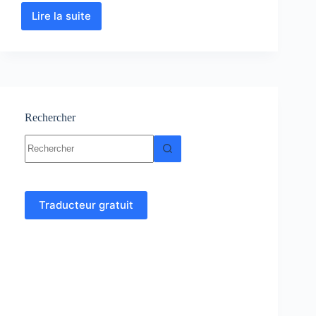
Lire la suite
Psychologie
:
Cours-
Résumés-
Exercices-
Examens
corrigés
Rechercher
Aucun
résultat
Traducteur gratuit