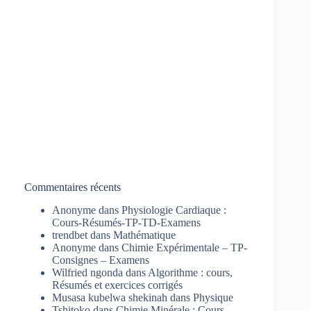
Commentaires récents
Anonyme
dans
Physiologie Cardiaque :
Cours-Résumés-TP-TD-Examens
trendbet
dans
Mathématique
Anonyme
dans
Chimie Expérimentale – TP-
Consignes – Examens
Wilfried ngonda
dans
Algorithme : cours,
Résumés et exercices corrigés
Musasa kubelwa shekinah
dans
Physique
Tshitoko
dans
Chimie Minérale : Cours-