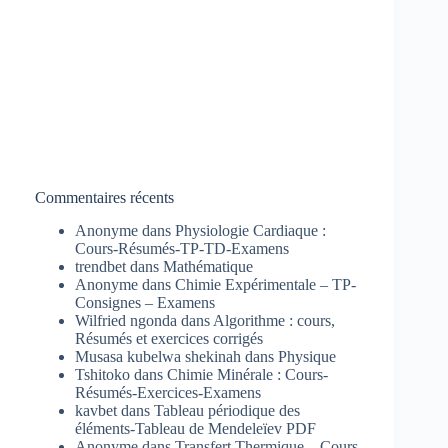
Commentaires récents
Anonyme
dans
Physiologie Cardiaque :
Cours-Résumés-TP-TD-Examens
trendbet
dans
Mathématique
Anonyme
dans
Chimie Expérimentale – TP-
Consignes – Examens
Wilfried ngonda
dans
Algorithme : cours,
Résumés et exercices corrigés
Musasa kubelwa shekinah
dans
Physique
Tshitoko
dans
Chimie Minérale : Cours-
Résumés-Exercices-Examens
kavbet
dans
Tableau périodique des
éléments-Tableau de Mendeleïev PDF
Anonyme
dans
Transfert Thermique – Cours