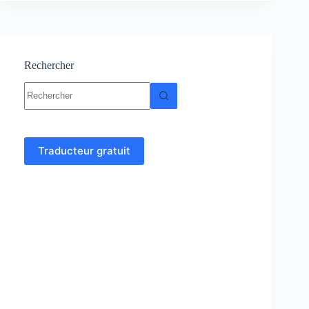
de
fonctions
–
Analyse
4
Rechercher
Aucun
résultat
Traducteur gratuit