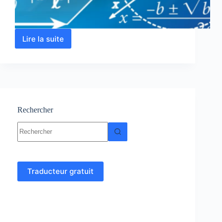
Lire la suite
Analyse
3
:
Cours,
résumés,
Exercices,
examens
corrigés
Rechercher
Aucun
résultat
Traducteur gratuit