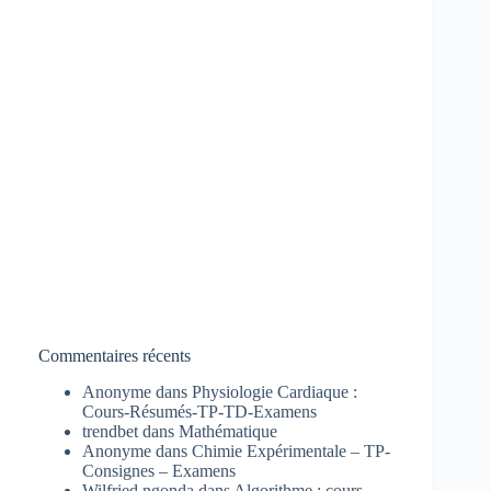
Commentaires récents
Anonyme
dans
Physiologie Cardiaque :
Cours-Résumés-TP-TD-Examens
trendbet
dans
Mathématique
Anonyme
dans
Chimie Expérimentale – TP-
Consignes – Examens
Wilfried ngonda
dans
Algorithme : cours,