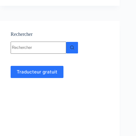
:
Cours
–
Résumés-
Exercices
et
Rechercher
Examens
Aucun
corrigés
résultat
Traducteur gratuit