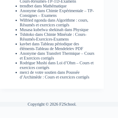
Cours-Résumés-TP-TD-Examens
trendbet
dans
Mathématique
Anonyme
dans
Chimie Expérimentale – TP-
Consignes – Examens
Wilfried ngonda
dans
Algorithme : cours,
Résumés et exercices corrigés
Musasa kubelwa shekinah
dans
Physique
Tshitoko
dans
Chimie Minérale : Cours-
Résumés-Exercices-Examens
kavbet
dans
Tableau périodique des
éléments-Tableau de Mendeleïev PDF
Anonyme
dans
Transfert Thermique – Cours
et Exercices corrigés
Rodrigue Mushi
dans
Loi d’Ohm – Cours et
exercices corrigés
merci de votre soutien
dans
Poussée
d’Archimède : Cours et exercices corrigés
Copyright © 2026 F2School.