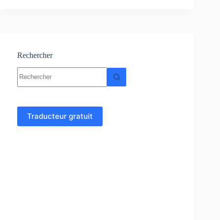
:
Cours
–
Résumés-
Exercices
et
Rechercher
Examens
Aucun
corrigés
résultat
Traducteur gratuit