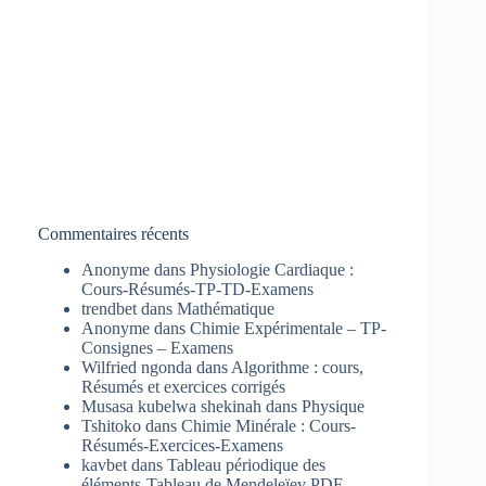
Commentaires récents
Anonyme
dans
Physiologie Cardiaque :
Cours-Résumés-TP-TD-Examens
trendbet
dans
Mathématique
Anonyme
dans
Chimie Expérimentale – TP-
Consignes – Examens
Wilfried ngonda
dans
Algorithme : cours,
Résumés et exercices corrigés
Musasa kubelwa shekinah
dans
Physique
Tshitoko
dans
Chimie Minérale : Cours-
Résumés-Exercices-Examens
kavbet
dans
Tableau périodique des
éléments-Tableau de Mendeleïev PDF