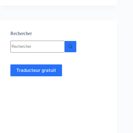
–
physique
:
Cours-
Résumés-
TP-
Rechercher
TD
Aucun
résultat
Traducteur gratuit