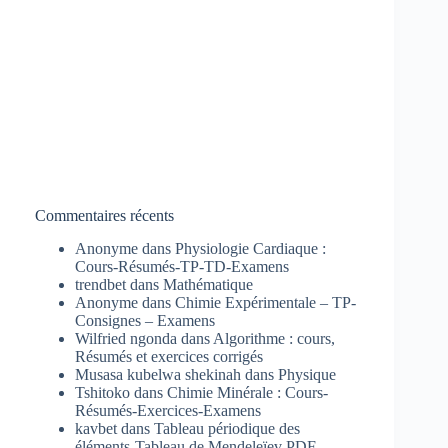
Commentaires récents
Anonyme
dans
Physiologie Cardiaque :
Cours-Résumés-TP-TD-Examens
trendbet
dans
Mathématique
Anonyme
dans
Chimie Expérimentale – TP-
Consignes – Examens
Wilfried ngonda
dans
Algorithme : cours,
Résumés et exercices corrigés
Musasa kubelwa shekinah
dans
Physique
Tshitoko
dans
Chimie Minérale : Cours-
Résumés-Exercices-Examens
kavbet
dans
Tableau périodique des
éléments-Tableau de Mendeleïev PDF