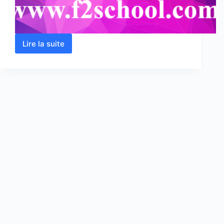
Lire la suite
Géologie
pétrolière
:
Cours
–
Résumés
–
TP
–
TD
–
Corrigés