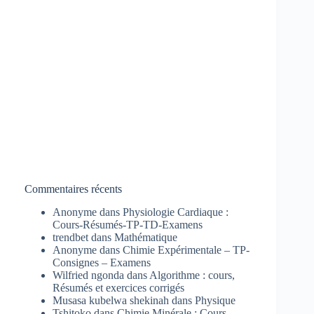
Commentaires récents
Anonyme
dans
Physiologie Cardiaque :
Cours-Résumés-TP-TD-Examens
trendbet
dans
Mathématique
Anonyme
dans
Chimie Expérimentale – TP-
Consignes – Examens
Wilfried ngonda
dans
Algorithme : cours,
Résumés et exercices corrigés
Musasa kubelwa shekinah
dans
Physique
Tshitoko
dans
Chimie Minérale : Cours-