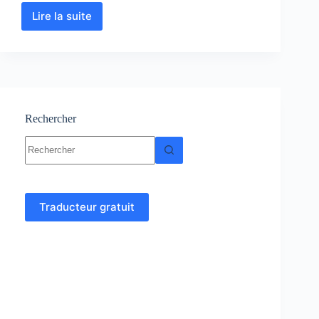
Lire la suite
Techniques
chimiques
pour
la
biologie
:
Cours
–
Rechercher
TD
Aucun
–
résultat
TP
Traducteur gratuit