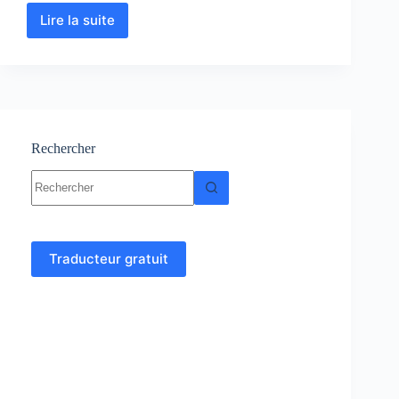
Lire la suite
Psychologie
:
Cours-
Résumés-
Exercices-
Examens
corrigés
Rechercher
Aucun
résultat
Traducteur gratuit