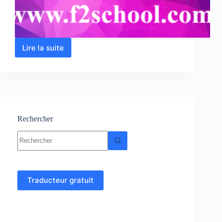
Lire la suite
Thermodynamique
1
:
Cours,
Résumés,
exercices
et
examens
Rechercher
Aucun
résultat
Traducteur gratuit