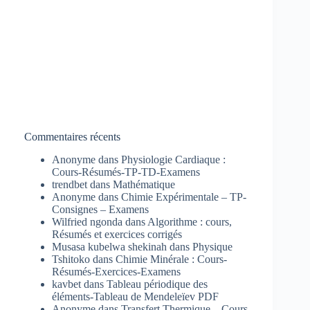
Commentaires récents
Anonyme
dans
Physiologie Cardiaque :
Cours-Résumés-TP-TD-Examens
trendbet
dans
Mathématique
Anonyme
dans
Chimie Expérimentale – TP-
Consignes – Examens
Wilfried ngonda
dans
Algorithme : cours,
Résumés et exercices corrigés
Musasa kubelwa shekinah
dans
Physique
Tshitoko
dans
Chimie Minérale : Cours-
Résumés-Exercices-Examens
kavbet
dans
Tableau périodique des
éléments-Tableau de Mendeleïev PDF
Anonyme
dans
Transfert Thermique – Cours