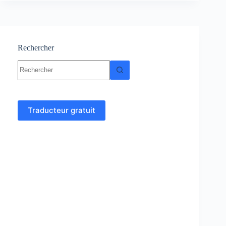
de
fonctions
–
Analyse
4
Rechercher
Aucun
résultat
Traducteur gratuit