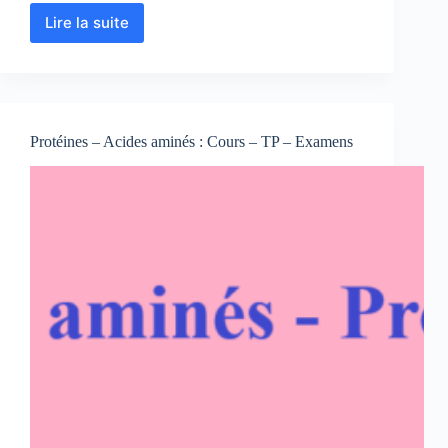
Lire la suite
Techniques
chimiques
pour
la
biologie
:
Protéines – Acides aminés : Cours – TP – Examens
Cours
–
TD
–
TP