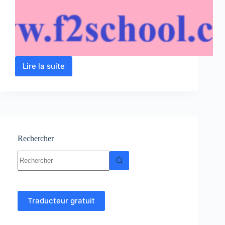
Lire la suite
Protéines
–
Acides
aminés
:
Cours
–
TP
Rechercher
–
Aucun
Examens
résultat
Traducteur gratuit