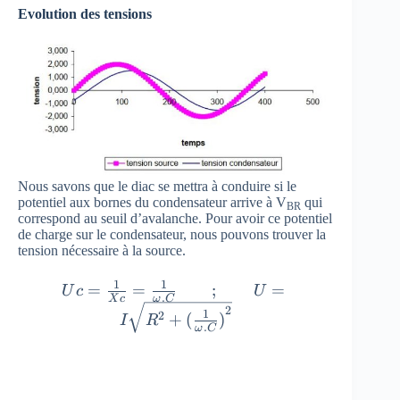
}^{ 2
\tan {
Evolution des tensions
}+{
\varphi }
(\frac {
=\frac { 1 }
1 }{
{
w.c } )
R.C.\omega
}^{ 2 }
}
} }
Nous savons que le diac se mettra à conduire si le
potentiel aux bornes du condensateur arrive à V
qui
BR
correspond au seuil d’avalanche. Pour avoir ce potentiel
de charge sur le condensateur, nous pouvons trouver la
tension nécessaire à la source.
1
1
{ U }{ c
=
=
;
=
U
c
U
.
X
c
ω
C
}=\frac
2
1
2
+
(
)
I
R
.
{ 1 }{ {
ω
C
X }{ c }
} =\frac
{ 1 }{