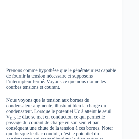
{ 1+R
}^{ 2
}.{
\omega
}^{ 2 }
{ .C
}^{ 2 }
} }
Prenons comme hypothèse que le générateur est capable
de fournir la tension nécessaire et supposons
l’interrupteur fermé. Voyons ce que nous donne les
courbes tensions et courant.
Nous voyons que la tension aux bornes du
condensateur augmente, illustrant bien la charge du
condensateur. Lorsque le potentiel Uc à atteint le seuil
V
, le diac se met en conduction ce qui permet le
BR
passage du courant de charge en son sein et par
conséquent une chute de la tension à ces bornes. Noter
que lorsque le diac conduit, c’est le potentiel du