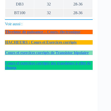
DB3
32
28-36
BT100
32
28-36
Voir aussi :
Thyristor de puissance – Cours- électronique
HACHEURS : Cours et Exercices corrigés
Cours et exercices corrigés de Transistor bipolaire
Cours et exercices corrigés des transistors à effet de
champ