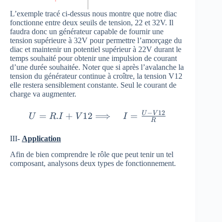
L’exemple tracé ci-dessus nous montre que notre diac
fonctionne entre deux seuils de tension, 22 et 32V. Il
faudra donc un générateur capable de fournir une
tension supérieure à 32V pour permettre l’amorçage du
diac et maintenir un potentiel supérieur à 22V durant le
temps souhaité pour obtenir une impulsion de courant
d’une durée souhaitée. Noter que si après l’avalanche la
tension du générateur continue à croître, la tension V12
elle restera sensiblement constante. Seul le courant de
charge va augmenter.
−
12
U
V
U=R.I+{ V }{ 12
=
.
+
12
⟹
=
U
R
I
V
I
R
}\Longrightarrow
\quad I=\frac {
III-
Application
U-{ V }{ 12 } }{
Afin de bien comprendre le rôle que peut tenir un tel
R }
composant, analysons deux types de fonctionnement.