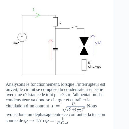
Analysons le fonctionnement, lorsque l’interrupteur est
ouvert, le circuit se compose du condensateur en série
avec une résistance le tout placé sur l’alimentation. Le
condensateur va donc se charger et entraîner la
U
I=\frac
=
circulation d’un courant
I
Nous
2
1
2
+
(
)
R
{ U }{
.
w
c
avons donc un déphasage entre ce courant et la tension
\sqrt {
1
\varphi
→
t
a
n
=
source de
φ
φ
.
.
R
C
ω
{ R
\rightarrow