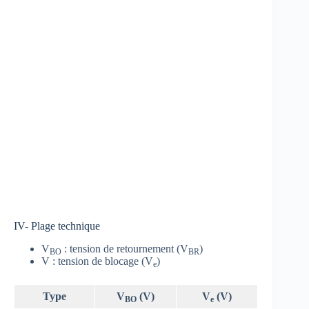
IV- Plage technique
V
: tension de retournement (V
)
BO
BR
V : tension de blocage (V
)
e
Type
V
(V)
V
(V)
BO
e