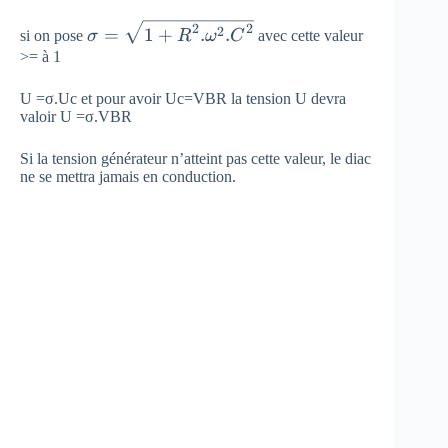
c } }{
\sigma
2
2
2
=
1
+
.
.
U }
si on pose
σ
R
ω
C
avec cette valeur
=\sqrt
>= à 1
=\frac
{ {
{ \frac
1+R
U =σ.Uc et pour avoir Uc=VBR la tension U devra
{ 1 }{
valoir U =σ.VBR
}^{ 2
\omega
}.{
.C } }{
Si la tension générateur n’atteint pas cette valeur, le diac
\omega
I\sqrt {
ne se mettra jamais en conduction.
}^{ 2 }
{ R }^{
{ .C
2 }+{
}^{ 2 }
(\frac {
}
1 }{
\omega
.C } )
}^{ 2 }
} }
=\frac
{ 1 }{
\sqrt {