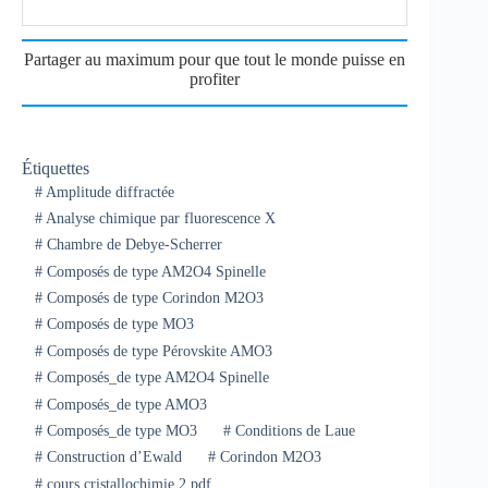
Partager au maximum pour que tout le monde puisse en
profiter
Étiquettes
#
Amplitude diffractée
#
Analyse chimique par fluorescence X
#
Chambre de Debye-Scherrer
#
Composés de type AM2O4 Spinelle
#
Composés de type Corindon M2O3
#
Composés de type MO3
#
Composés de type Pérovskite AMO3
#
Composés_de type AM2O4 Spinelle
#
Composés_de type AMO3
#
Composés_de type MO3
#
Conditions de Laue
#
Construction d’Ewald
#
Corindon M2O3
#
cours cristallochimie 2 pdf