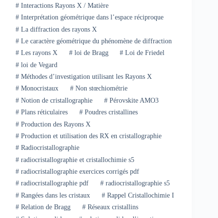
#
Interactions Rayons X / Matière
#
Interprétation géométrique dans l’espace réciproque
#
La diffraction des rayons X
#
Le caractère géométrique du phénomène de diffraction
#
Les rayons X
#
loi de Bragg
#
Loi de Friedel
#
loi de Vegard
#
Méthodes d’investigation utilisant les Rayons X
#
Monocristaux
#
Non stœchiométrie
#
Notion de cristallographie
#
Pérovskite AMO3
#
Plans réticulaires
#
Poudres cristallines
#
Production des Rayons X
#
Production et utilisation des RX en cristallographie
#
Radiocristallographie
#
radiocristallographie et cristallochimie s5
#
radiocristallographie exercices corrigés pdf
#
radiocristallographie pdf
#
radiocristallographie s5
#
Rangées dans les cristaux
#
Rappel Cristallochimie I
#
Relation de Bragg
#
Réseaux cristallins