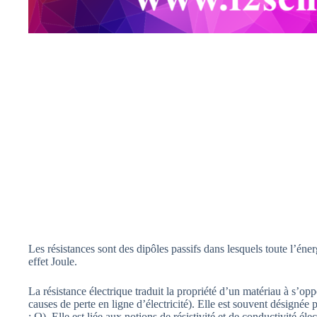
Les résistances sont des dipôles passifs dans lesquels toute l’éner
effet Joule.
La résistance électrique traduit la propriété d’un matériau à s’op
causes de perte en ligne d’électricité). Elle est souvent désignée 
: Ω). Elle est liée aux notions de résistivité et de conductivité élec