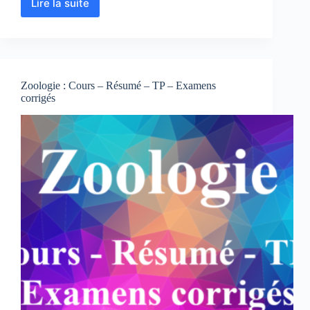
Lire la suite
Faunistique
:
Cours,
Résumés,
Examens
et
Zoologie : Cours – Résumé – TP – Examens
TP
corrigés