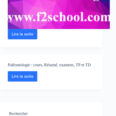
Lire la suite
Zoologie
:
Cours
–
Résumé
–
Paléontologie : cours, Résumé, examens, TP et TD
TP
–
Examens
Lire la suite
Paléontologie
corrigés
:
cours,
Résumé,
examens,
TP
et
TD
Rechercher