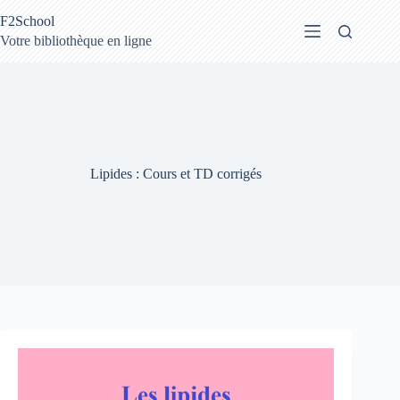
Passer
F2School
au
contenu
Votre bibliothèque en ligne
Lipides : Cours et TD corrigés