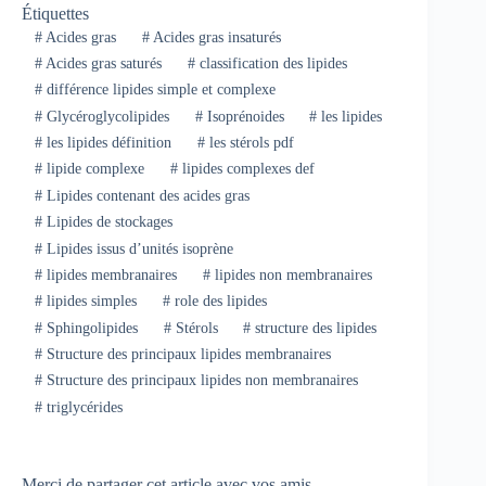
Étiquettes
#
Acides gras
#
Acides gras insaturés
#
Acides gras saturés
#
classification des lipides
#
différence lipides simple et complexe
#
Glycéroglycolipides
#
Isoprénoides
#
les lipides
#
les lipides définition
#
les stérols pdf
#
lipide complexe
#
lipides complexes def
#
Lipides contenant des acides gras
#
Lipides de stockages
#
Lipides issus d’unités isoprène
#
lipides membranaires
#
lipides non membranaires
#
lipides simples
#
role des lipides
#
Sphingolipides
#
Stérols
#
structure des lipides
#
Structure des principaux lipides membranaires
#
Structure des principaux lipides non membranaires
#
triglycérides
Merci de partager cet article avec vos amis