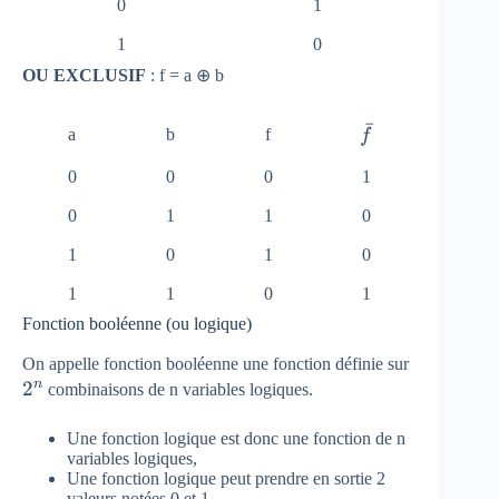
0
1
1
0
OU EXCLUSIF
: f = a ⊕ b
ˉ
\
a
b
f
f
b
0
0
0
1
a
r
0
1
1
0
{
1
0
1
0
f
}
1
1
0
1
Fonction booléenne (ou logique)
{ 2
On appelle fonction booléenne une fonction définie sur
n
2
}^{
combinaisons de n variables logiques.
n }
Une fonction logique est donc une fonction de n
variables logiques,
Une fonction logique peut prendre en sortie 2
valeurs notées 0 et 1.