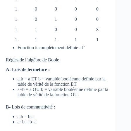
1
0
0
0
0
1
0
1
0
0
1
1
0
0
X
1
1
1
1
1
Fonction incomplètement définie : f’
Règles de l’algèbre de Boole
A- Lois de fermeture :
a.b = a ET b = variable booléenne définie par la
table de vérité de la fonction ET.
a+b = a OU b = variable booléenne définie par la
table de vérité de la fonction OU.
B- Lois de commutativité :
a.b = b.a
a+b = b+a