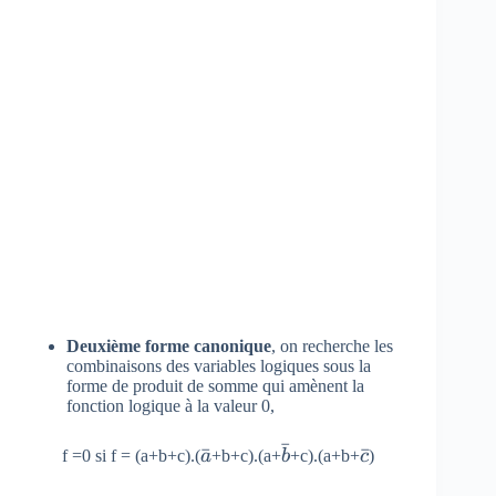
Deuxième forme canonique
, on recherche les
combinaisons des variables logiques sous la
forme de produit de somme qui amènent la
fonction logique à la valeur 0,
ˉ
\bar
ˉ
\bar
\bar
ˉ
f =0 si f = (a+b+c).(
a
+b+c).(a+
b
+c).(a+b+
c
)
{ a
{ b
{ c }