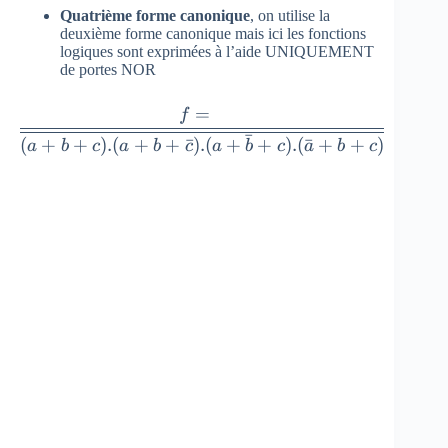
{ (\bar { a
Quatrième forme canonique
, on utilise la
{ b }
} .b.c) }
deuxième forme canonique mais ici les fonctions
.c+a.b.\bar
logiques sont exprimées à l’aide UNIQUEMENT
.\overline {
{ c } +a.b.c
de portes NOR
(a.\bar { b
} }
} .c) }
f=\overline
=
f
.\overline {
{ \overline
ˉ
(
+
+
)
.
(
+
+
ˉ
)
.
(
+
+
)
.
(
ˉ
+
+
)
(a.b.\bar {
a
b
c
a
b
c
a
b
c
a
b
c
{ (a+b+c).
c } +a.b.c)
(a+b+\bar
} }
{ c } ).
(a+\bar {
b } +c).
(\bar { a }
+b+c) } }