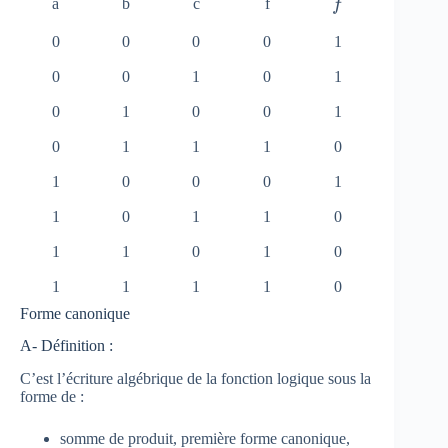
\
a
b
c
f
f
b
0
0
0
0
1
a
r
0
0
1
0
1
{
0
1
0
0
1
f
}
0
1
1
1
0
1
0
0
0
1
1
0
1
1
0
1
1
0
1
0
1
1
1
1
0
Forme canonique
A- Définition :
C’est l’écriture algébrique de la fonction logique sous la
forme de :
somme de produit, première forme canonique,