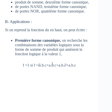
produit de somme, deuxième forme canonique,
de portes NAND, troisième forme canonique,
de portes NOR, quatrième forme canonique.
B- Applications :
Si on reprend la fonction du en haut, on peut écrire :
Première forme canonique,
on recherche les
combinaisons des variables logiques sous la
forme de somme de produit qui amènent la
fonction logique à la valeur 1,
ˉ
\bar
ˉ
\bar
\bar
ˉ
f =1 si f =
a
.b.c+a.
b
.c+a.b.
c
+a.b.c
{ a
{ b
{ c }
}
}