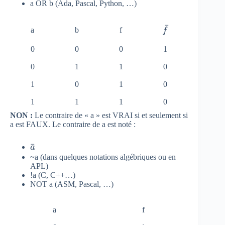
a OR b (Ada, Pascal, Python, …)
ˉ
\
a
b
f
f
b
0
0
0
1
a
r
0
1
1
0
{
1
0
1
0
f
}
1
1
1
0
NON :
Le contraire de « a » est VRAI si et seulement si
a est FAUX. Le contraire de a est noté :
\bar
ˉ
a
{ a
~a (dans quelques notations algébriques ou en
APL)
}
!a (C, C++…)
NOT a (ASM, Pascal, …)
a
f