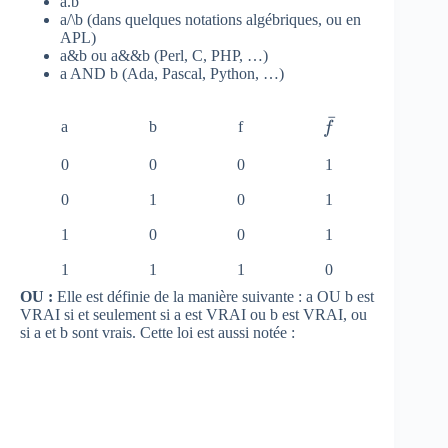
a.b
a/\b (dans quelques notations algébriques, ou en
APL)
a&b ou a&&b (Perl, C, PHP, …)
a AND b (Ada, Pascal, Python, …)
ˉ
\
a
b
f
f
b
0
0
0
1
a
r
0
1
0
1
{
1
0
0
1
f
}
1
1
1
0
OU :
Elle est définie de la manière suivante : a OU b est
VRAI si et seulement si a est VRAI ou b est VRAI, ou
si a et b sont vrais. Cette loi est aussi notée :