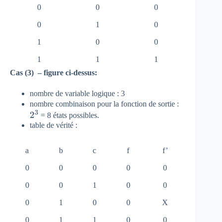
0
0
0
0
1
0
1
0
0
1
1
1
Cas (3) – figure ci-dessus:
nombre de variable logique : 3
{ 2
nombre combinaison pour la fonction de sortie :
3
2
}^{
= 8 états possibles.
table de vérité :
3 }
a
b
c
f
f’
0
0
0
0
0
0
0
1
0
0
0
1
0
0
X
0
1
1
0
0