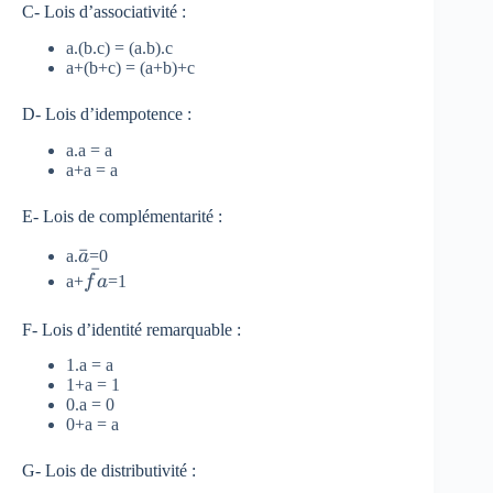
C- Lois d’associativité :
a.(b.c) = (a.b).c
a+(b+c) = (a+b)+c
D- Lois d’idempotence :
a.a = a
a+a = a
E- Lois de complémentarité :
\bar
ˉ
a.
a
=0
ˉ
{ a
\bar
a+
f
a
=1
}
{
fa}
F- Lois d’identité remarquable :
1.a = a
1+a = 1
0.a = 0
0+a = a
G- Lois de distributivité :