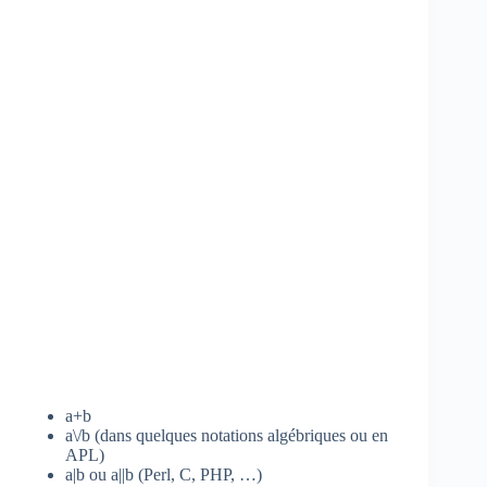
a+b
a\/b (dans quelques notations algébriques ou en
APL)
a|b ou a||b (Perl, C, PHP, …)