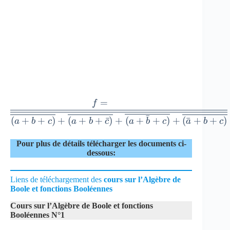
f=\overline
=
f
{ \overline
ˉ
(
+
+
)
+
(
+
+
ˉ
)
+
(
+
+
)
+
(
ˉ
+
+
)
a
b
c
a
b
c
a
b
c
a
b
c
{ \overline
{ (a+b+c)
Pour plus de détails télécharger les documents ci-
}
dessous:
+\overline
{
Liens de téléchargement des
cours sur l’Algèbre de
(a+b+\bar
Boole et fonctions Booléennes
{ c } ) }
Cours sur l’Algèbre de Boole et fonctions
+\overline
Booléennes N°1
{ (a+\bar