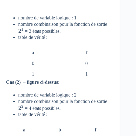
nombre de variable logique : 1
{ 2
nombre combinaison pour la fonction de sortie :
1
2
}^{
= 2 états possibles.
table de vérité :
1 }
a
f
0
0
1
1
Cas (2) – figure ci-dessus:
nombre de variable logique : 2
{ 2
nombre combinaison pour la fonction de sortie :
2
2
}^{
= 4 états possibles.
table de vérité :
2 }
a
b
f