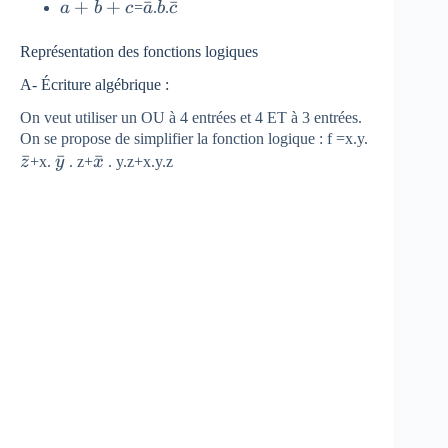
ˉ
{ a.b.c }
{ a
{ b
{ c }
\overline
\bar
\bar
\bar
+
+
ˉ
ˉ
a
b
c
=
a
.
b
.
c
}
}
{ a+b+c
{ a
{ b
{ c }
}
}
}
Représentation des fonctions logiques
A- Écriture algébrique :
On veut utiliser un OU à 4 entrées et 4 ET à 3 entrées.
\bar
On se propose de simplifier la fonction logique : f =x.y.
ˉ
\bar
ˉ
\bar
ˉ
{ z }
z
+x.
y
. z+
x
. y.z+x.y.z
{ y
{ x
}
}