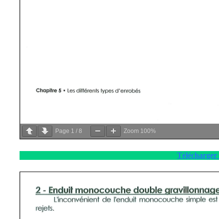
Page
1
/
8
Zoom
100%
Télécharger