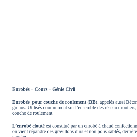
Enrobés – Cours – Génie Civil
Enrobés_pour couche de roulement (BB),
appelés aussi Béton
grenus. Utilisés couramment sur l’ensemble des réseaux routiers, 
couche de roulement
L’enrobé clouté
est constitué par un enrobé à chaud confectionné
on vient répandre des gravillons durs et non polis-sablés, derrièr
couche.