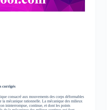
 corrigés
nique consacré aux mouvements des corps déformables
s de la mécanique rationnelle. La mécanique des milieux
çon ininterrompue, continue, et dont les points
s de la mécanique des milieux continus qui font